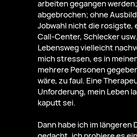
arbeiten gegangen werden;
abgebrochen; ohne Ausbildun
Jobwahl nicht die rosigste,
Call-Center, Schlecker usw.
Lebensweg vielleicht nachvo
mich stressen, es in mein
mehrere Personen gegeben h
wäre, zu faul. Eine Therape
Unforderung, mein Leben lan
kaputt sei.
Dann habe ich im längeren
gedacht, ich probiere es ei