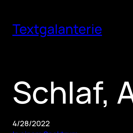
Skip
to
Textgalanterie
content
Schlaf, 
4/28/2022