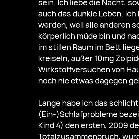
sein. Ich liebe die Nacht, s
auch das dunkle Leben. Ich 
werden, weil alle anderen s
körperlich müde bin und na
im stillen Raum im Bett lieg
kreiseln, außer 10mg Zolpi
Wirkstoffversuchen von Ha
noch nie etwas dagegen ge
Lange habe ich das schlicht
(Ein-)Schlafprobleme bezeic
Kind 4) den ersten, 2009 d
Totalzusammenbruch, wurd