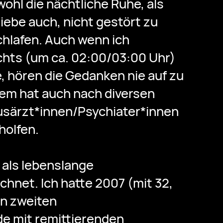
owohl die nächtliche Ruhe, als
liebe auch, nicht gestört zu
chlafen. Auch wenn ich
chts (um ca. 02:00/03:00 Uhr)
e, hören die Gedanken nie auf zu
dem hat auch nach diversen
usärzt*innen/Psychiater*innen
holfen.
 als lebenslange
hnet. Ich hatte 2007 (mit 32,
en zweiten
e mit remittierenden