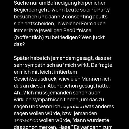
Suche nur um Befriedigung körperlicher
Begierden geht, wenn Leute so eine Party
besuchen und dann 2 consenting adults
sich entscheiden, in welcher Form auch
immer ihre jeweiligen Bedürfnisse
(hoffentlich) zu befriedigen? Wen juckt
das?
Später habe ich jemandem gesagt, dass er
sehr sympathisch auf mich wirkt. Da fragte
er mich mit leicht irritiertem
Gesichtsausdruck, wievielen Männern ich
das an diesem Abend schon gesagt hätte.
Äh…? Ich muss jemanden schon auch
wirklich sympathisch finden, um das zu
sagen und wenn ich
eigentlich
was anderes
sagen wollen würde, bzw. jemanden
anmachen
wollen würde, “dann würdeste
das schon merken, Hase.” Es war dann zum