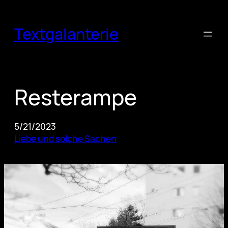
Skip
to
Textgalanterie
content
Resterampe
5/21/2023
Liebe und solche Sachen