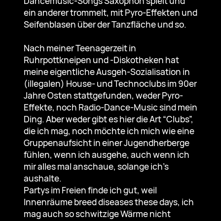
Dancemusic-Songs Saxophon spielt und
ein anderer trommelt, mit Pyro-Effekten und
Seifenblasen über der Tanzfläche und so.
Nach meiner Teenagerzeit in
Ruhrpottkneipen und -Diskotheken hat
meine eigentliche Ausgeh-Sozialisation in
(illegalen) House- und Technoclubs im 90er
Jahre Osten stattgefunden, weder Pyro-
Effekte, noch Radio-Dance-Music sind mein
Ding. Aber weder gibt es hier die Art “Clubs”,
die ich mag, noch möchte ich mich wie eine
Gruppenaufsicht in einer Jugendherberge
fühlen, wenn ich ausgehe, auch wenn ich
mir alles mal anschaue, solange ich’s
aushalte.
Partys im Freien finde ich gut, weil
Innenräume breed diseases these days, ich
mag auch so schwitzige Wärme nicht