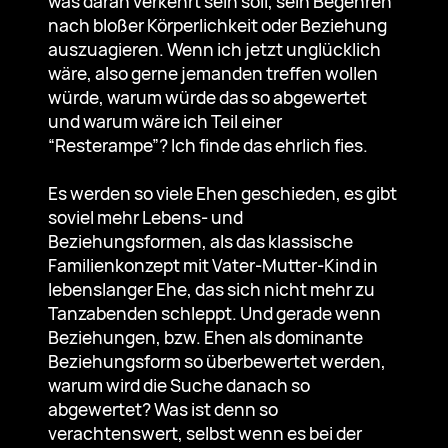
was daran verkehrt sein soll, sein Begehren
nach bloßer Körperlichkeit oder Beziehung
auszuagieren. Wenn ich jetzt unglücklich
wäre, also gerne jemanden treffen wollen
würde, warum würde das so abgewertet
und warum wäre ich Teil einer
“Resterampe”? Ich finde das ehrlich fies.
Es werden so viele Ehen geschieden, es gibt
soviel mehr Lebens- und
Beziehungsformen, als das klassische
Familienkonzept mit Vater-Mutter-Kind in
lebenslanger Ehe, das sich nicht mehr zu
Tanzabenden schleppt. Und gerade wenn
Beziehungen, bzw. Ehen als dominante
Beziehungsform so überbewertet werden,
warum wird die Suche danach so
abgewertet? Was ist denn so
verachtenswert, selbst wenn es bei der