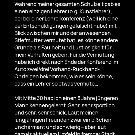
Während meiner gesamten Schulzeit gab es
einen einzigen Lehrer (o.g. Kunstlehrer),
der bei einer Lehrerkonferenz (weil ich eine
der Entschuldigungen gefälscht habe) mit
Blick zwischen mir und der anwesenden
Stiefmutter vermutet hat, es könne andere
Gründe als Faulheit und Lustlosigkeit für
mein Verhalten geben. Für die Vermutung
habe ich direkt nach Ende der Konferenz im
Auto zwei/drei Vorhand-Rückhand-
Ohrfeigen bekommen, wie es sein könne,
dass ein Lehrer so etwas vermute…
Mit Mitte 30 hab ich einen 8 Jahre jüngeren
Mann kennengelernt. Sehr, sehr sportlich
und sehr, sehr schick. Laut meinen
langjährigen Freunden zwar ein bißchen
uncharmant und schwierig – aber laut
damals aktuellem Umfeld in fremder Stadt