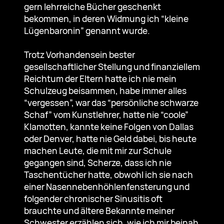
gern lehrreiche Bücher geschenkt
bekommen, in deren Widmung ich “kleine
Lügenbaronin” genannt wurde.
Trotz Vorhandensein bester
gesellschaftlicher Stellung und finanziellem
Reichtum der Eltern hatte ich nie mein
Schulzeug beisammen, habe immer alles
“vergessen”, war das “persönliche schwarze
Schaf” vom Kunstlehrer, hatte nie “coole”
Klamotten, kannte keine Folgen von Dallas
oder Denver, hatte nie Geld dabei, bis heute
machen Leute, die mit mir zur Schule
gegangen sind, Scherze, dass ich nie
Taschentücher hatte, obwohl ich sie nach
einer Nasennebenhöhlenfensterung und
folgender chronischer Sinusitis oft
brauchte und ältere Bekannte meiner
Schwester erzählen sich, wie ich mir beinah