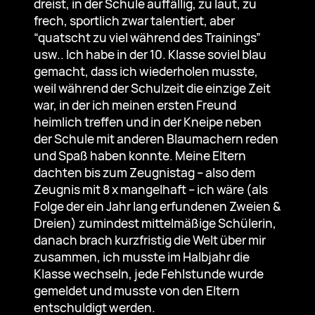
dreist, in der Schule auffällig, zu laut, zu
frech, sportlich zwar talentiert, aber
“quatscht zu viel während des Trainings”
usw.. Ich habe in der 10. Klasse soviel blau
gemacht, dass ich wiederholen musste,
weil während der Schulzeit die einzige Zeit
war, in der ich meinen ersten Freund
heimlich treffen und in der Kneipe neben
der Schule mit anderen Blaumachern reden
und Spaß haben konnte. Meine Eltern
dachten bis zum Zeugnistag – also dem
Zeugnis mit 8 x mangelhaft – ich wäre (als
Folge der ein Jahr lang erfundenen Zweien &
Dreien) zumindest mittelmäßige Schülerin,
danach brach kurzfristig die Welt über mir
zusammen, ich musste im Halbjahr die
Klasse wechseln, jede Fehlstunde wurde
gemeldet und musste von den Eltern
entschuldigt werden.