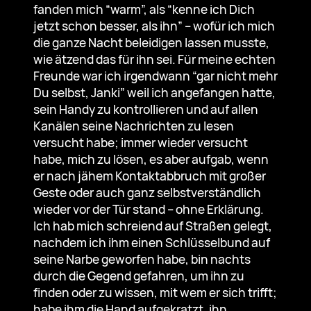
fanden mich “warm”, als “kenne ich Dich
jetzt schon besser, als ihn” – wofür ich mich
die ganze Nacht beleidigen lassen musste,
wie ätzend das für ihn sei. Für meine echten
Freunde war ich irgendwann “gar nicht mehr
Du selbst, Janki” weil ich angefangen hatte,
sein Handy zu kontrollieren und auf allen
Kanälen seine Nachrichten zu lesen
versucht habe; immer wieder versucht
habe, mich zu lösen, es aber aufgab, wenn
er nach jähem Kontaktabbruch mit großer
Geste oder auch ganz selbstverständlich
wieder vor der Tür stand – ohne Erklärung.
Ich hab mich schreiend auf Straßen gelegt,
nachdem ich ihm einen Schlüsselbund auf
seine Narbe geworfen habe, bin nachts
durch die Gegend gefahren, um ihn zu
finden oder zu wissen, mit wem er sich trifft;
habe ihm die Hand aufgekratzt, ihn