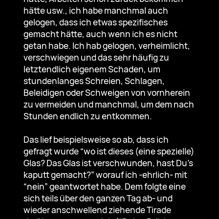
hätte usw., ich habe manchmal auch
gelogen, dass ich etwas spezifisches
gemacht hätte, auch wenn ich es nicht
getan habe. Ich hab gelogen, verheimlicht,
verschwiegen und das sehr häufig zu
letztendlich eigenem Schaden, um
stundenlanges Schreien, Schlagen,
Beleidigen oder Schweigen von vornherein
zu vermeiden und manchmal, um dem nach
Stunden endlich zu entkommen.
Das lief beispielsweise so ab, dass ich
gefragt wurde “wo ist dieses (eine spezielle)
Glas? Das Glas ist verschwunden, hast Du’s
kaputt gemacht?” worauf ich -ehrlich- mit
“nein” geantwortet habe. Dem folgte eine
sich teils über den ganzen Tag ab- und
wieder anschwellend ziehende Tirade