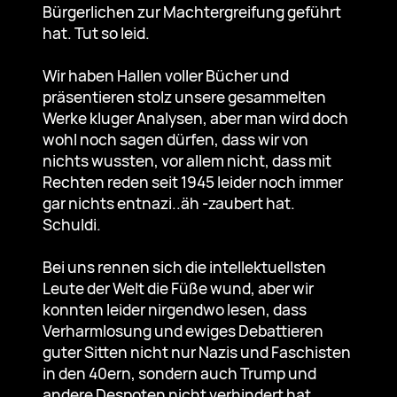
Bürgerlichen zur Machtergreifung geführt
hat. Tut so leid.
Wir haben Hallen voller Bücher und
präsentieren stolz unsere gesammelten
Werke kluger Analysen, aber man wird doch
wohl noch sagen dürfen, dass wir von
nichts wussten, vor allem nicht, dass mit
Rechten reden seit 1945 leider noch immer
gar nichts entnazi..äh -zaubert hat.
Schuldi.
Bei uns rennen sich die intellektuellsten
Leute der Welt die Füße wund, aber wir
konnten leider nirgendwo lesen, dass
Verharmlosung und ewiges Debattieren
guter Sitten nicht nur Nazis und Faschisten
in den 40ern, sondern auch Trump und
andere Despoten nicht verhindert hat.