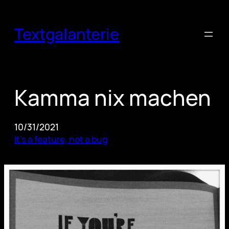
Skip
to
Textgalanterie
content
Kamma nix machen
10/31/2021
It’s a feature, not a bug