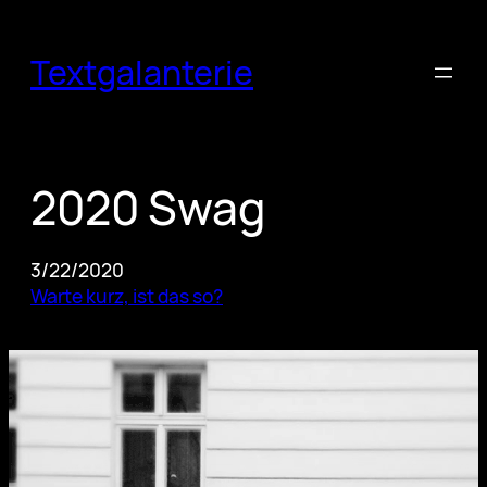
Skip
to
Textgalanterie
content
2020 Swag
3/22/2020
Warte kurz, ist das so?