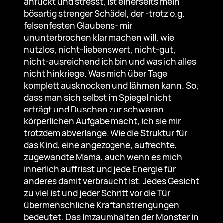
anfuckt und stresst, ist einerseits mein
bösartig strenger Schädel, der -trotz o.g.
felsenfesten Glaubens- mir
ununterbrochen klar machen will, wie
nutzlos, nicht-liebenswert, nicht-gut,
nicht-ausreichend ich bin und was ich alles
nicht hinkriege. Was mich über Tage
komplett ausknocken und lähmen kann. So,
dass man sich selbst im Spiegel nicht
erträgt und Duschen zur schweren
körperlichen Aufgabe macht, ich sie mir
trotzdem abverlange. Wie die Struktur für
das Kind, eine angezogene, aufrechte,
zugewandte Mama, auch wenn es mich
innerlich auffrisst und jede Energie für
anderes damit verbraucht ist. Jedes Gesicht
zu viel ist und jeder Schritt vor die Tür
übermenschliche Kraftanstrengungen
bedeutet. Das Imzaumhalten der Monster in