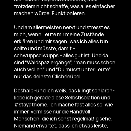
trotzdem nicht schaffe, was alles einfacher
machen würde. Funktionieren.
Und am allermeisten nervt und stresst es
mich, wenn Leute mir meine Zustände
erklären und mir sagen, was ich alles tun
sollte und müsste, damit –
schwuppsdiwupps – alles gut ist. Und da
sind “Waldspaziergänge”, “man muss schon
auch wollen” und “Du musst unter Leute”
nur das kleinste Clichéeübel.
Deshalb -und ich weiß, das klingt schiarch-
liebe ich gerade diese Selbstisolation und
#stayathome. Ich mache fast alles so, wie
immer, vermisse nur die Handvoll
Menschen, die ich sonst regelmäßig sehe.
Niemand erwartet, dass ich etwas leiste,