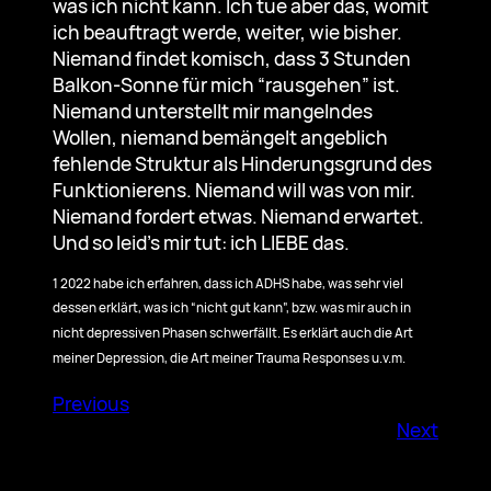
was ich nicht kann. Ich tue aber das, womit
ich beauftragt werde, weiter, wie bisher.
Niemand findet komisch, dass 3 Stunden
Balkon-Sonne für mich “rausgehen” ist.
Niemand unterstellt mir mangelndes
Wollen, niemand bemängelt angeblich
fehlende Struktur als Hinderungsgrund des
Funktionierens. Niemand will was von mir.
Niemand fordert etwas. Niemand erwartet.
Und so leid’s mir tut: ich LIEBE das.
1 2022 habe ich erfahren, dass ich ADHS habe, was sehr viel
dessen erklärt, was ich “nicht gut kann”, bzw. was mir auch in
nicht depressiven Phasen schwerfällt. Es erklärt auch die Art
meiner Depression, die Art meiner Trauma Responses u.v.m.
Previous
Next