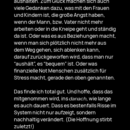
aushalten. Zum Glück machen sich auch
viele Gedanken dazu, was mit den Frauen
und Kindern ist, die große Angst haben,
wenn der Mann, bzw. Vater nicht mehr
arbeiten oder in die Kneipe geht und ständig
da ist. Oder was es aus Beziehungen macht,
wenn man sich plötzlich nicht mehr aus
dem Weg gehen, sich ablenken kann,
darauf zurückgeworfen wird, dass man nur
“aushält”, es “bequem” ist. Oder was
finanzielle Not Menschen zusätzlich für
Stress macht, gerade den oben genannten.
Das finde ich total gut. Und hoffe, dass das
mitgenommen wird, ins
danach
, wie lange
es auch dauert. Dass es bestenfalls Risse im
System nicht nur aufzeigt, sondern
nachhaltig verändert. (Die Hoffnung stirbt
zuletzt!)